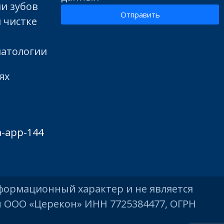
ии зубов
Отправить
 чистке
матологии
ях
формационный характер и не является
ы ООО «Церекон» ИНН 7725384477, ОГРН