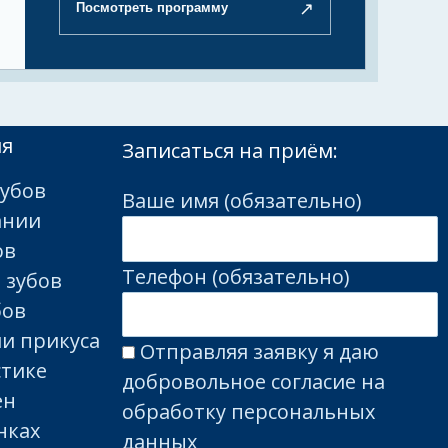
↗
Посмотреть программу
ия
Записаться на приём:
убов
Ваше имя (обязательно)
ании
ов
Телефон (обязательно)
 зубов
бов
ии прикуса
Отправляя заявку я даю
стике
добровольное согласие на
ен
обработку персональных
нках
данных