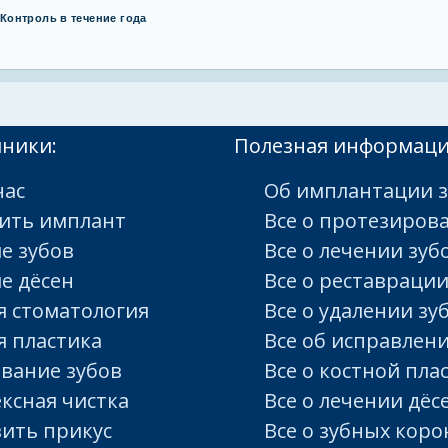
Контроль в течение года
иники:
Полезная информац
час
Об имплантации з
ить имплант
Все о протезиров
е зубов
Все о лечении зуб
е дёсен
Все о реставрации
я стоматология
Все о удалении зу
я пластика
Все об исправлен
вание зубов
Все о костной пла
ксная чистка
Все о лечении дёс
ить прикус
Все о зубных коро