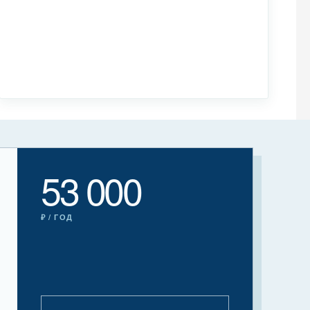
53 000
₽ / ГОД