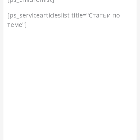
[ps_servicearticleslist title="Статьи по
теме"]