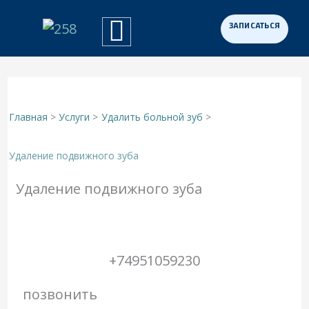
Перейти
к
Примеры работ
Программа «Здоровая Нация»
Для участников СВО
содержимому
Главная
Услуги
Удалить больной зуб
Удаление подвижного зуба
Удаление подвижного зуба
+74951059230
позвонить