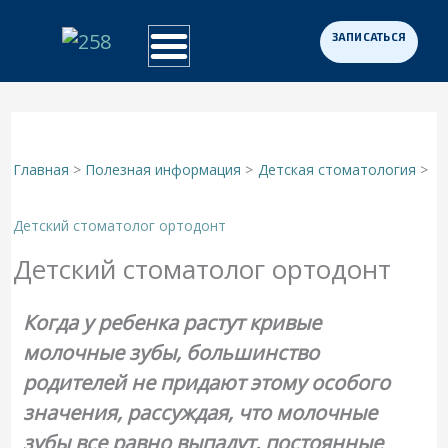
Перейти
к
Примеры работ
Программа «Здоровая Нация»
Для участников СВО
содержимому
Главная
Полезная информация
Детская стоматология
Детский стоматолог ортодонт
Детский стоматолог ортодонт
Когда у ребенка растут кривые
молочные зубы, большинство
родителей не придают этому особого
значения, рассуждая, что молочные
зубы все равно выпадут, постоянные