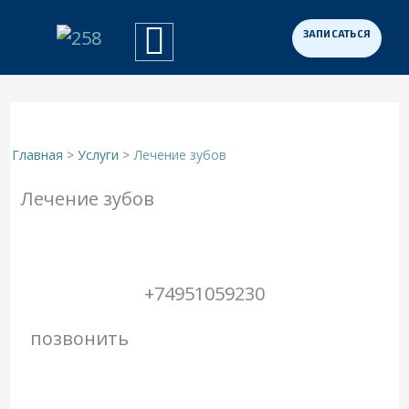
Перейти
к
Примеры работ
Программа «Здоровая Нация»
Для участников СВО
содержимому
Главная
Услуги
Лечение зубов
Лечение зубов
+74951059230
позвонить