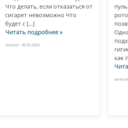
Что делать, если отказаться от
пуль
сигарет невозможно Что
рото
будет с […]
позв
Читать подробнее »
Одна
подх
cerecon
·
05.02.2020
гиги
как 
Чита
cereco