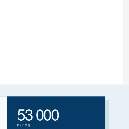
53 000
₽ / ГОД