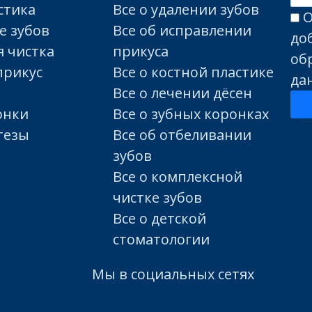
стика
Все о удалении зубов
О
е зубов
Все об исправлении
до
 чистка
прикуса
об
прикус
Все о костной пластике
да
Все о лечении дёсен
онки
Все о зубных коронках
тезы
Все об отбеливании
зубов
Все о комплексной
чистке зубов
Все о детской
стоматологии
Мы в социальных сетях