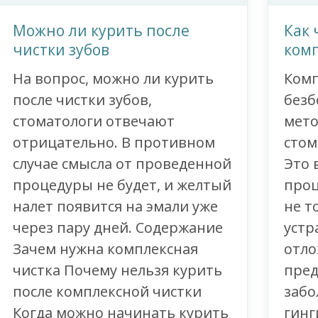
Можно ли курить после
Как 
чистки зубов
комп
На вопрос, можно ли курить
Комп
после чистки зубов,
безб
стоматологи отвечают
мето
отрицательно. В противном
стом
случае смысла от проведенной
Это 
процедуры не будет, и желтый
проц
налет появится на эмали уже
не т
через пару дней. Содержание
устр
Зачем нужна комплексная
отло
чистка Почему нельзя курить
пред
после комплексной чистки
забо
Когда можно начинать курить
гинг