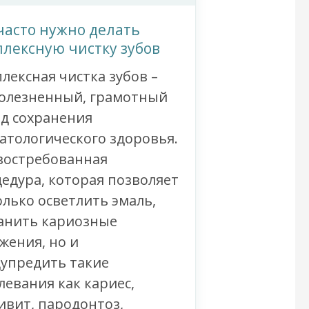
часто нужно делать
лексную чистку зубов
лексная чистка зубов –
олезненный, грамотный
д сохранения
атологического здоровья.
востребованная
едура, которая позволяет
олько осветлить эмаль,
анить кариозные
жения, но и
упредить такие
левания как кариес,
ивит, пародонтоз,