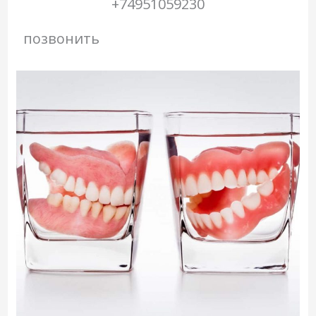
+74951059230
позвонить