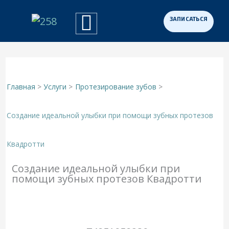
Перейти
к
Примеры работ
Программа «Здоровая Нация»
Для участников СВО
содержимому
Главная
Услуги
Протезирование зубов
Создание идеальной улыбки при помощи зубных протезов
Квадротти
Создание идеальной улыбки при
помощи зубных протезов Квадротти