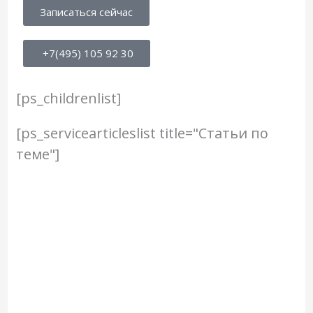
Записаться сейчас
+7(495) 105 92 30
[ps_childrenlist]
[ps_servicearticleslist title="Статьи по
теме"]