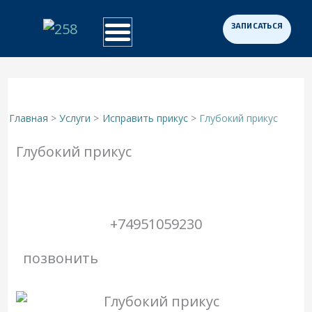
Перейти
к
Примеры работ
Программа «Здоровая Нация»
Для участников СВО
содержимому
Главная
Услуги
Исправить прикус
Глубокий прикус
Глубокий прикус
+74951059230
позвонить