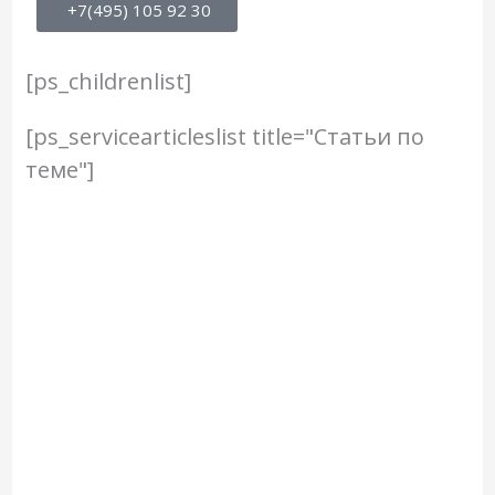
+7(495) 105 92 30
[ps_childrenlist]
[ps_servicearticleslist title="Статьи по
теме"]