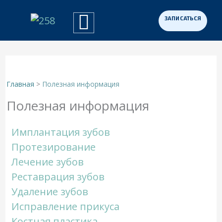
Перейти
к
Примеры работ
Программа «Здоровая Нация»
Для участников СВО
содержимому
Главная
Полезная информация
Полезная информация
Имплантация зубов
Протезирование
Лечение зубов
Реставрация зубов
Удаление зубов
Исправление прикуса
Костная пластика