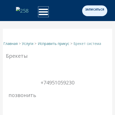
Перейти
к
Примеры работ
Программа «Здоровая Нация»
Для участников СВО
содержимому
Главная
Услуги
Исправить прикус
Брекет система
Брекеты
+74951059230
позвонить