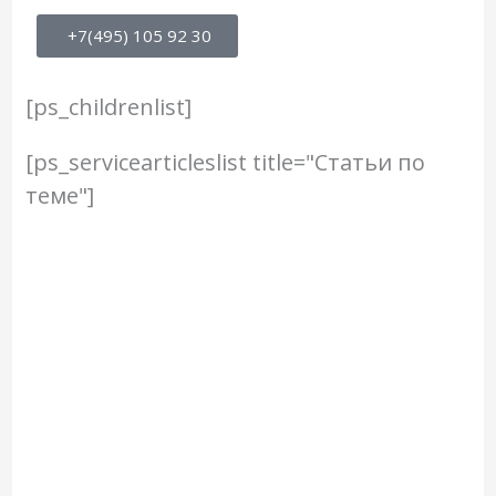
+7(495) 105 92 30
[ps_childrenlist]
[ps_servicearticleslist title="Статьи по
теме"]