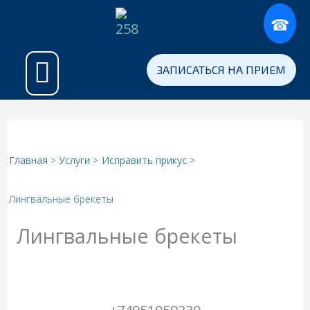
Перейти
к
содержимому
Примеры работ
Программа «Здоровая Нация»
Для участников СВО
ЗАПИСАТЬСЯ НА ПРИЕМ
Главная
Услуги
Исправить прикус
Лингвальные брекеты
Лингвальные брекеты