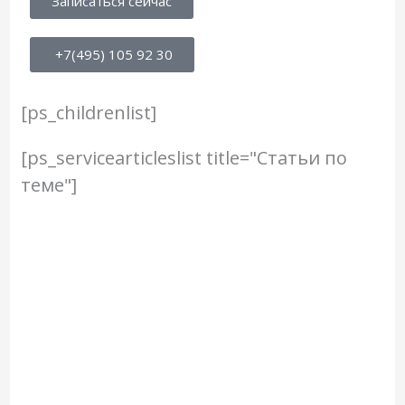
Записаться сейчас
+7(495) 105 92 30
[ps_childrenlist]
[ps_servicearticleslist title="Статьи по
теме"]