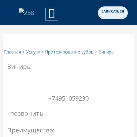
Перейти
к
Примеры работ
Программа «Здоровая Нация»
Для участников СВО
содержимому
Главная
Услуги
Протезирование зубов
Виниры
Виниры
+74951059230
позвонить
Преимущества: