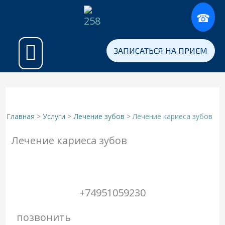
Перейти
к
содержимому
Примеры работ
Программа «Здоровая Нация»
Для участников СВО
ЗАПИСАТЬСЯ НА ПРИЕМ
Главная
Услуги
Лечение зубов
Лечение кариеса зубов
Лечение кариеса зубов
+74951059230
позвонить