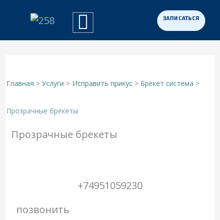
Перейти
к
Примеры работ
Программа «Здоровая Нация»
Для участников СВО
содержимому
Главная
Услуги
Исправить прикус
Брекет система
Прозрачные брекеты
Прозрачные брекеты
+74951059230
позвонить