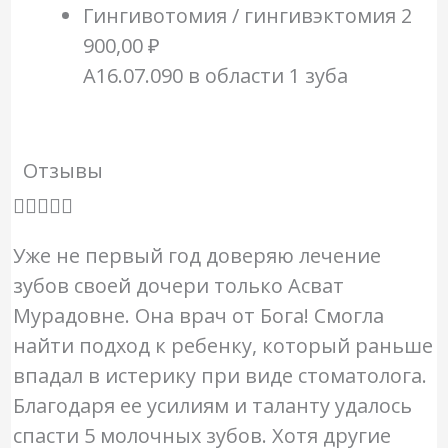
Гингивотомия / гингивэктомия
2
900,00 ₽
A16.07.090 в области 1 зуба
Отзывы
О





ц
Уже не первый год доверяю лечение
е
зубов своей дочери только Асват
н
Мурадовне. Она врач от Бога! Смогла
к
найти подход к ребенку, который раньше
а
впадал в истерику при виде стоматолога.
5
Благодаря ее усилиям и таланту удалось
и
спасти 5 молочных зубов. Хотя другие
з