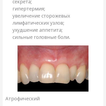
секрета;
гипертермия;
увеличение сторожевых
лимфатических узлов;
ухудшение аппетита;
сильные головные боли.
Атрофический