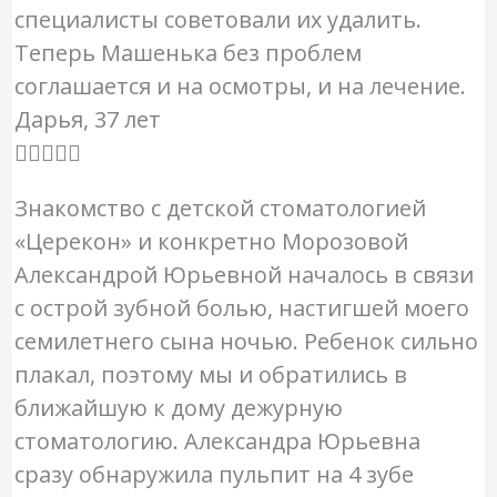
специалисты советовали их удалить.
5
Теперь Машенька без проблем
соглашается и на осмотры, и на лечение.
Дарья, 37 лет
О





ц
Знакомство с детской стоматологией
е
«Церекон» и конкретно Морозовой
н
Александрой Юрьевной началось в связи
к
с острой зубной болью, настигшей моего
а
семилетнего сына ночью. Ребенок сильно
5
плакал, поэтому мы и обратились в
и
ближайшую к дому дежурную
з
стоматологию. Александра Юрьевна
5
сразу обнаружила пульпит на 4 зубе