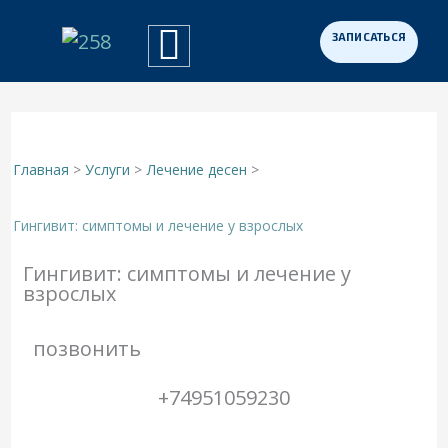
Перейти
к
Примеры работ
Программа «Здоровая Нация»
Для участников СВО
содержимому
Главная
Услуги
Лечение десен
Гингивит: симптомы и лечение у взрослых
Гингивит: симптомы и лечение у
взрослых
позвонить
+74951059230