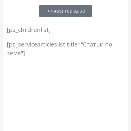
+7(495) 105 92 30
[ps_childrenlist]
[ps_servicearticleslist title="Статьи по
теме"]