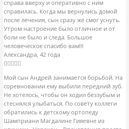
справа вверху и оперативно с ним
справилась. Когда мы вернулись домой
после лечения, сын сразу же смог уснуть.
Утром настроение было отличное и от
боли не было и следа. Большое
человеческое спасибо вам!!!
Александра, 42 года
О





ц
Мой сын Андрей занимается борьбой. На
е
соревновании ему выбили передний зуб.
н
Не хотелось, чтобы он ходил беззубым и
к
стеснялся улыбаться. По совету коллеги
а
обратились к детскому ортопеду
5
Шамприани Магдалине Гияевне из
и