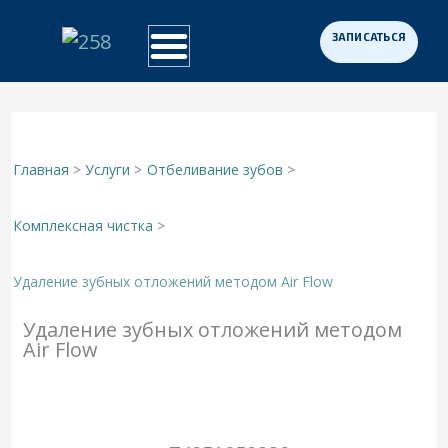
Перейти
к
Примеры работ
Программа «Здоровая Нация»
Для участников СВО
содержимому
Главная
Услуги
Отбеливание зубов
Комплексная чистка
Удаление зубных отложений методом Air Flow
Удаление зубных отложений методом
Air Flow