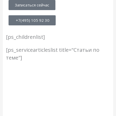
Записаться сейчас
+7(495) 105 92 30
[ps_childrenlist]
[ps_servicearticleslist title="Статьи по
теме"]