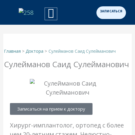
Перейти
к
Примеры работ
Программа «Здоровая Нация»
Для участников СВО
содержимому
Главная
Доктора
Сулейманов Саид Сулейманович
Сулейманов Саид Сулейманович
Записаться на прием к доктору
Хирург-имплантолог, ортопед с более
чем 20-летним стажем. Челюстно-