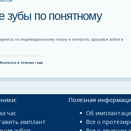
ERECON
 зубы по понятному
кариеса по индивидуальному плану и контроль здоровья зубов в
Контроль в течение года
иники:
Полезная информац
за час
Об имплантаци
тавить имплант
Все о протези
ение зубов
Все о лечении 