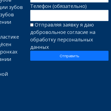
Телефон (обязательно)
ции зубов
 зубов
лении
Отправляя заявку я даю
добровольное согласие на
пластике
обработку персональных
дёсен
данных
оронках
Отправить
вании
ной