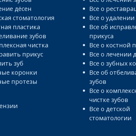
ение дёсен
Все о реставра
ская стоматология
Все о удалении
тная пластика
Все об исправ
еливание зубов
прикуса
плексная чистка
Все о костной 
равить прикус
Все о лечении 
лить зуб
Все о зубных к
ные коронки
Все об отбели
ные протезы
зубов
Все о комплекс
чистке зубов
ензии
Все о детской
стоматологии