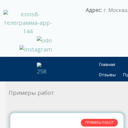
Перейти
Адрес:
г. Москва,
к
содержимому
Главная
Отзывы
Пр
Примеры работ
ПРИМЕРЫ РАБОТ