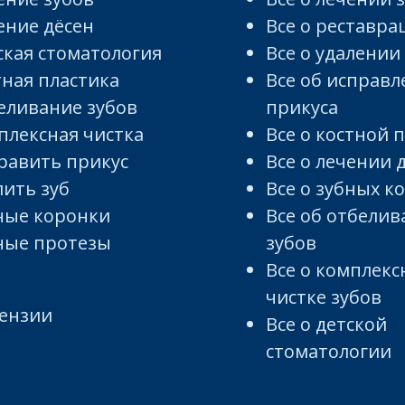
ение дёсен
Все о реставра
ская стоматология
Все о удалении
тная пластика
Все об исправ
еливание зубов
прикуса
плексная чистка
Все о костной 
равить прикус
Все о лечении 
лить зуб
Все о зубных к
ные коронки
Все об отбели
ные протезы
зубов
Все о комплекс
чистке зубов
ензии
Все о детской
стоматологии