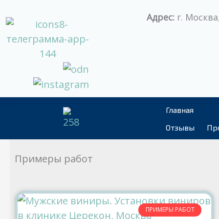
Перейти
Адрес:
г. Москва,
к
содержимому
Главная
Отзывы
Пр
Примеры работ
ПРИМЕРЫ РАБОТ