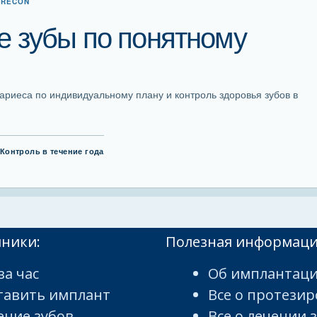
ERECON
 зубы по понятному
кариеса по индивидуальному плану и контроль здоровья зубов в
Контроль в течение года
иники:
Полезная информац
за час
Об имплантаци
тавить имплант
Все о протези
ение зубов
Все о лечении 