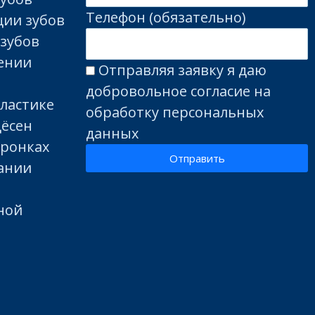
Телефон (обязательно)
ции зубов
 зубов
лении
Отправляя заявку я даю
добровольное согласие на
пластике
обработку персональных
дёсен
данных
оронках
Отправить
вании
ной