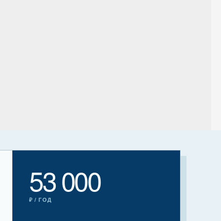
53 000
₽ / ГОД