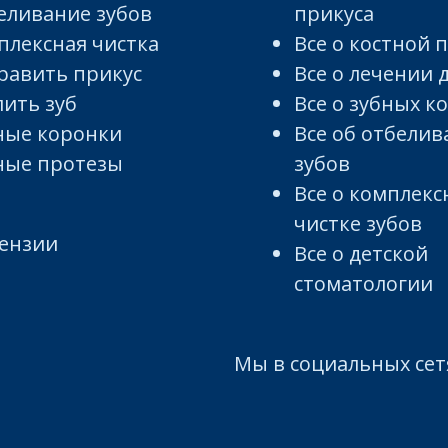
еливание зубов
прикуса
плексная чистка
Все о костной 
равить прикус
Все о лечении 
лить зуб
Все о зубных к
ные коронки
Все об отбели
ные протезы
зубов
Все о комплекс
чистке зубов
ензии
Все о детской
стоматологии
Мы в социальных сет