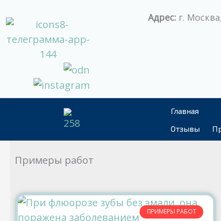
Перейти
Адрес:
г. Москва,
к
содержимому
Главная
Отзывы
Пр
Примеры работ
ПРИМЕРЫ РАБОТ