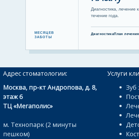
Диагностика, лечение 
течение года.
МЕСЯЦЕВ
Диагностика
План лечения
ЗАБОТЫ
Адрес стоматологии:
Услуги кл
Москва, пр-кт Андропова, д. 8,
Зуб 
этаж 6
Пос
ТЦ «Мегаполис»
Леч
Леч
м. Технопарк (2 минуты
Дет
пешком)
Кос