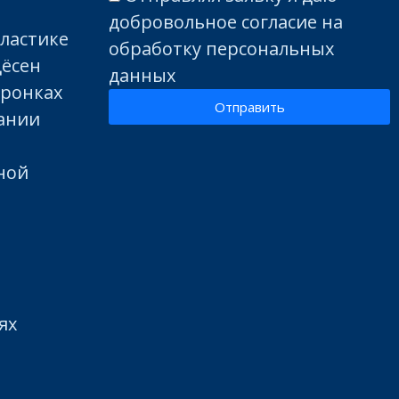
добровольное согласие на
пластике
обработку персональных
дёсен
данных
оронках
Отправить
вании
ной
ях