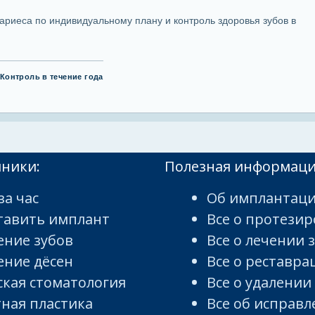
кариеса по индивидуальному плану и контроль здоровья зубов в
Контроль в течение года
иники:
Полезная информац
за час
Об имплантаци
тавить имплант
Все о протези
ение зубов
Все о лечении 
ение дёсен
Все о реставра
ская стоматология
Все о удалении
тная пластика
Все об исправ