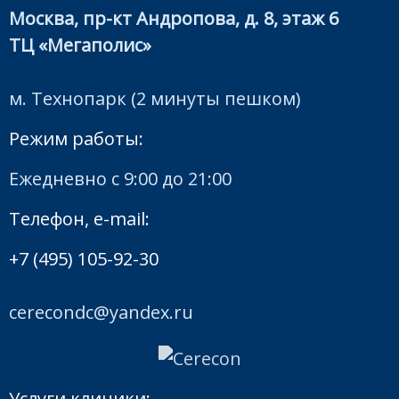
безболезненным.
случаях может
Москва, пр-кт Андропова, д. 8, этаж 6
ТЦ «Мегаполис»
органа.
потребоваться
м. Технопарк (2 минуты пешком)
Недостающая
Режим работы:
предварительно
Ежедневно с 9:00 до 21:00
часть
Телефон, e-mail:
ортодонтическо
+7 (495) 105-92-30
моделируется 
лечение и
cerecondc@yandex.ru
депульпирование
компьютере, а
Услуги клиники: