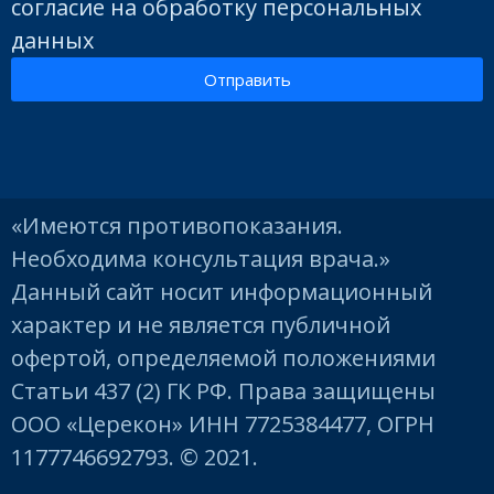
согласие на обработку персональных
процесс занимае
предлагают
данных
Отправить
визита в клиник
удалить его (с
снимаются слеп
последующим
«Имеются противопоказания.
Необходима консультация врача.»
челюстей,
Данный сайт носит информационный
проведением
характер и не является публичной
офертой, определяемой положениями
обтачиваются зу
Статьи 437 (2) ГК РФ. Права защищены
имплантации)
ООО «Церекон» ИНН 7725384477, ОГРН
к подготовленн
1177746692793. © 2021.