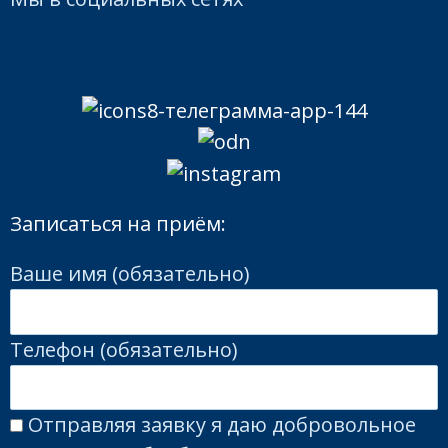
улыбки. Наприме
Новый зуб
установка винир
полностью гот
– керамических
При разрушен
Записаться на приём:
накладок на
Ваше имя (обязательно)
более, чем 25%
переднюю зубн
Телефон (обязательно)
зуба пациенту
поверхность. Ве
Отправляя заявку я даю добровольное