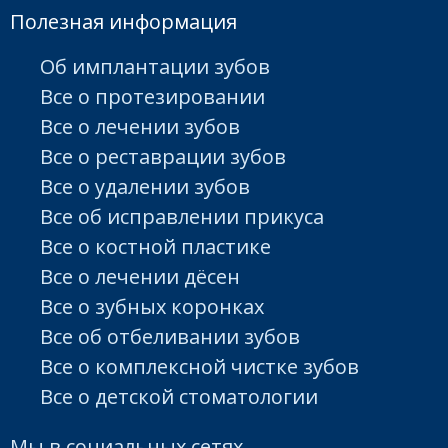
Полезная информация
пациента.
абсолютно
Об имплантации зубов
Все о протезировании
Все о лечении зубов
Полученная
естественной!
Все о реставрации зубов
Все о удалении зубов
Работа
вкладка
Все об исправлении прикуса
Все о костной пластике
Все о лечении дёсен
стоматолога – э
фиксируется в
Все о зубных коронках
Все об отбеливании зубов
Все о комплексной чистке зубов
создание красив
рту.
Все о детской стоматологии
Мы в социальных сетях