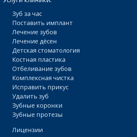
Полученный
Зуб за час
затем
Поставить имплант
Лечение зубов
результат прият
Лечение дёсен
вытачивается 
Детская стоматология
порадует. А для
Костная пластика
керамической
Отбеливание зубов
Комплексная чистка
посторонних лю
Исправить прикус
болванки на
Удалить зуб
Зубные коронки
Ваша улыбка буд
Зубные протезы
глазах у
Лицензии
казаться