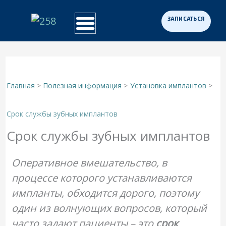
Перейти
к
Примеры работ
Программа «Здоровая Нация»
Для участников СВО
содержимому
Главная
Полезная информация
Установка имплантов
Срок службы зубных имплантов
Срок службы зубных имплантов
Оперативное вмешательство, в
процессе которого устанавливаются
импланты, обходится дорого, поэтому
один из волнующих вопросов, который
часто задают пациенты – это
срок