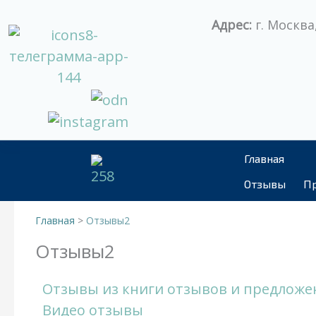
Перейти
Адрес:
г. Москва,
к
содержимому
Главная
Отзывы
Пр
Главная
Отзывы2
Отзывы2
Отзывы из книги отзывов и предложе
Видео отзывы