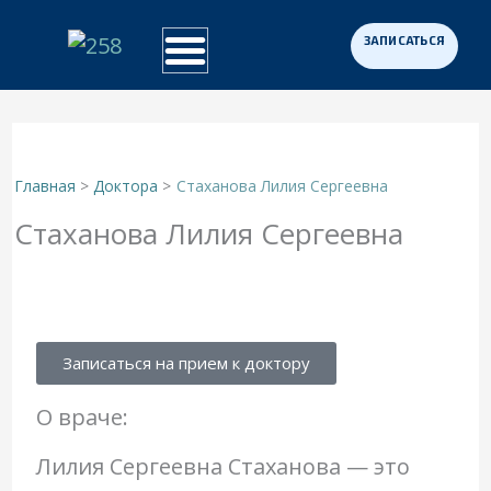
Перейти
к
Примеры работ
Программа «Здоровая Нация»
Для участников СВО
содержимому
Главная
Доктора
Стаханова Лилия Сергеевна
Стаханова Лилия Сергеевна
Записаться на прием к доктору
О враче:
Лилия Сергеевна Стаханова — это