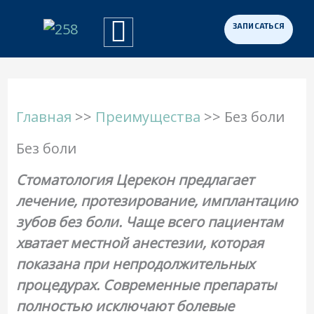
Перейти
к
Примеры работ
Программа «Здоровая Нация»
Для участников СВО
содержимому
Главная
>>
Преимущества
>> Без боли
Без боли
Стоматология Церекон предлагает
лечение, протезирование, имплантацию
зубов без боли. Чаще всего пациентам
хватает местной анестезии, которая
показана при непродолжительных
процедурах. Современные препараты
полностью исключают болевые